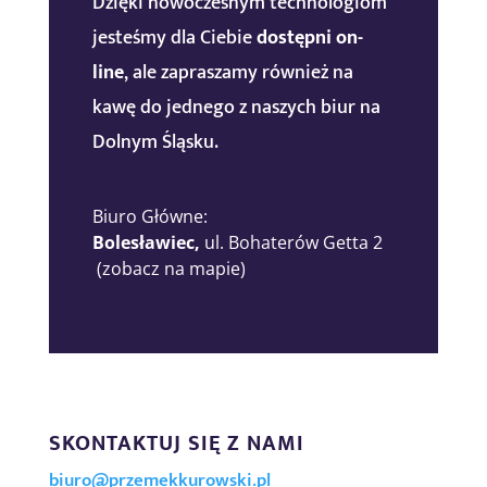
Dzięki nowoczesnym technologiom
jesteśmy dla Ciebie
dostępni on-
line
, ale zapraszamy również na
kawę do jednego z naszych biur na
Dolnym Śląsku.
Biuro Główne:
Bolesławiec,
ul. Bohaterów Getta 2
(zobacz na mapie)
SKONTAKTUJ SIĘ Z NAMI
biuro@przemekkurowski.pl